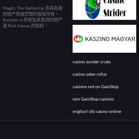
Magic: The Gathering 及其各自
的财产是威世智的版权所有。
Runeterra 传奇及其各自的财产
是 Riot Games 的版权。
casino zonder cruks
casino uden rofus
casinos not on GamStop
non GamStop casinos
migliori siti casino online