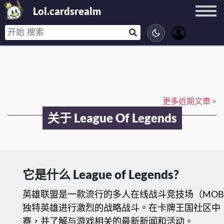
Lol.cardsrealm
更多近期文章 >
关于 League Of Legends
它是什么 League of Legends?
英雄联盟是一款流行的多人在线战斗竞技场（MO
独特英雄进行激烈的战略战斗。在卡牌王国社区中
赛，并了解与游戏相关的最新新闻和活动。