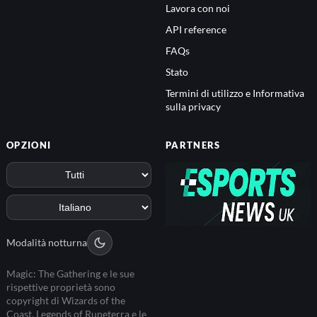
Lavora con noi
API reference
FAQs
Stato
Termini di utilizzo e Informativa
sulla privacy
OPZIONI
PARTNERS
Modalità notturna
Magic: The Gathering e le sue
rispettive proprietà sono
copyright di Wizards of the
Coast. Legends of Runeterra e le