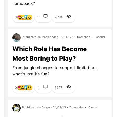
comeback?
0
1
7823
Pubblicato da Manish Vlog - 01/10/25 •
Domanda
•
Casual
Which Role Has Become
Most Boring to Play?
From jungle changes to support limitations,
what's lost its fun?
0
1
6427
Pubblicato da Diogo - 24/09/25 •
Domanda
•
Casual