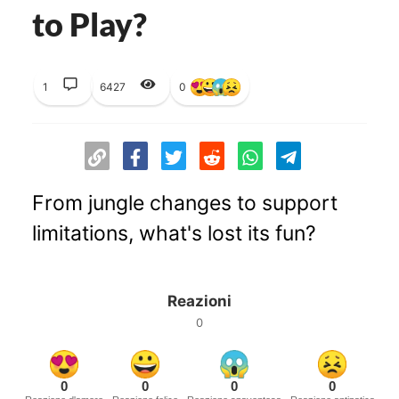
to Play?
1
6427
0
From jungle changes to support
limitations, what's lost its fun?
Reazioni
0
0
0
0
0