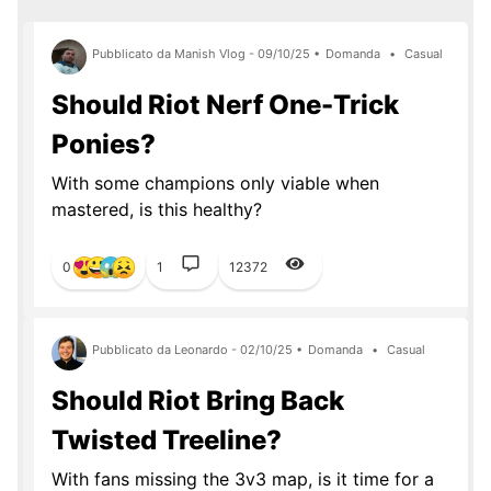
Pubblicato da Manish Vlog - 09/10/25 •
Domanda
•
Casual
Should Riot Nerf One-Trick
Ponies?
With some champions only viable when
mastered, is this healthy?
0
1
12372
Pubblicato da Leonardo - 02/10/25 •
Domanda
•
Casual
Should Riot Bring Back
Twisted Treeline?
With fans missing the 3v3 map, is it time for a