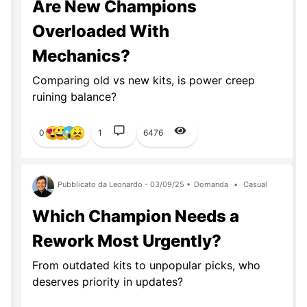
Are New Champions
Overloaded With
Mechanics?
Comparing old vs new kits, is power creep
ruining balance?
0
1
6476
Pubblicato da Leonardo - 03/09/25 •
Domanda
•
Casual
Which Champion Needs a
Rework Most Urgently?
From outdated kits to unpopular picks, who
deserves priority in updates?