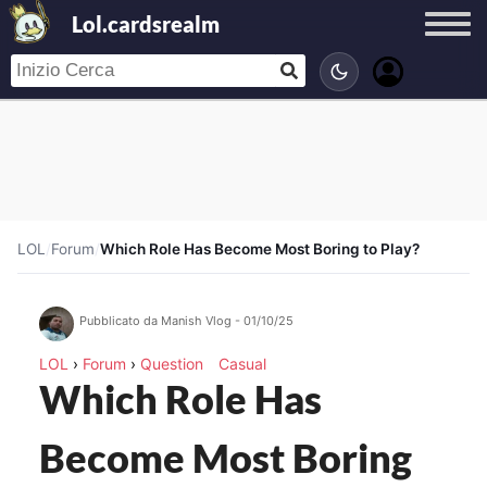
Lol.cardsrealm
LOL
/
Forum
/
Which Role Has Become Most Boring to Play?
Pubblicato da Manish Vlog - 01/10/25
LOL
›
Forum
›
Question
Casual
Which Role Has
Become Most Boring