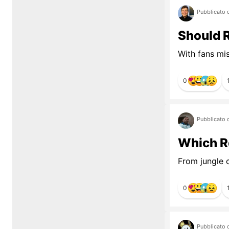
Pubblicato 
Should R
With fans mi
0
Pubblicato 
Which R
From jungle c
0
Pubblicato 