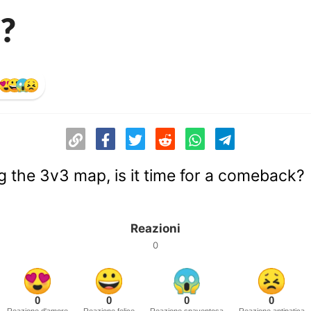
?
g the 3v3 map, is it time for a comeback?
Reazioni
0
0
0
0
0