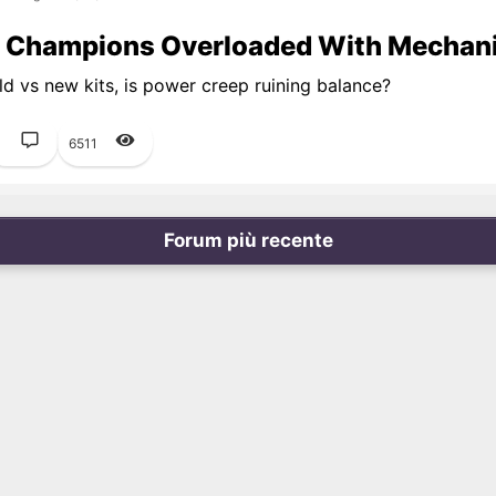
 Champions Overloaded With Mechan
d vs new kits, is power creep ruining balance?
1
6511
Forum più recente