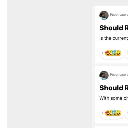
Pubblicato 
Should 
Is the curren
0
Pubblicato 
Should R
With some ch
0