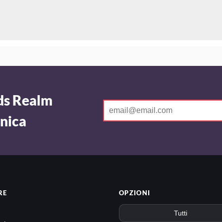
rds Realm
onica
RE
OPZIONI