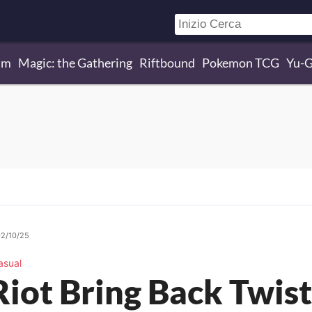
um
Magic: the Gathering
Riftbound
Pokemon TCG
Yu-
02/10/25
asual
Riot Bring Back Twis