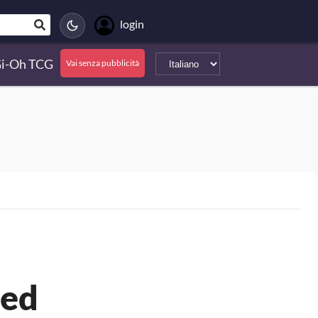
login
Gi-Oh TCG
Vai senza pubblicità
ted