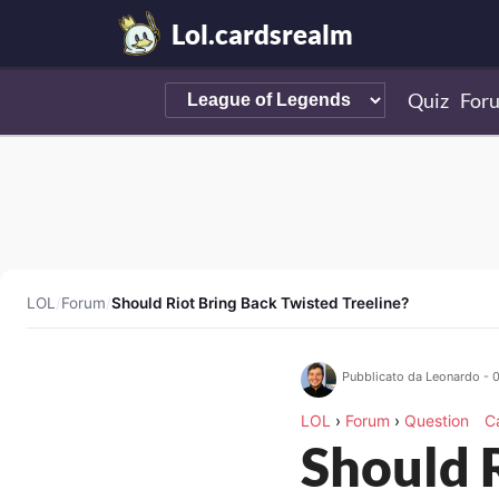
Lol.cardsrealm
Quiz
For
LOL
/
Forum
/
Should Riot Bring Back Twisted Treeline?
Pubblicato da Leonardo - 
LOL
›
Forum
›
Question
C
Should 