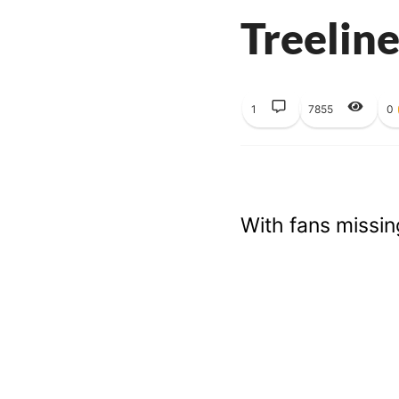
Treeline
1
7855
0
With fans missin