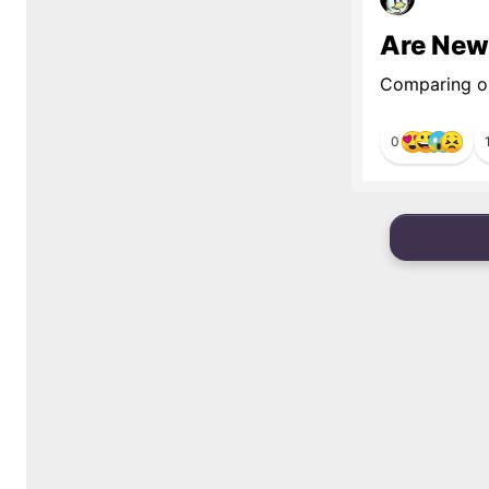
Are New
Comparing ol
0