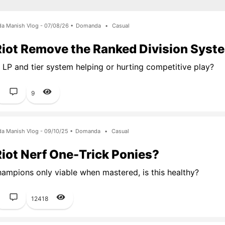
da Manish Vlog - 07/08/26 •
Domanda
•
Casual
Riot Remove the Ranked Division Syst
t LP and tier system helping or hurting competitive play?
1
9
da Manish Vlog - 09/10/25 •
Domanda
•
Casual
iot Nerf One-Trick Ponies?
ampions only viable when mastered, is this healthy?
1
12418