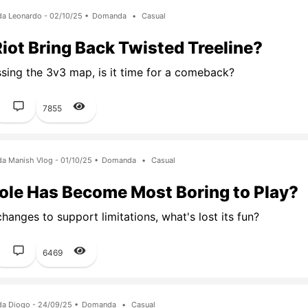
da Leonardo - 02/10/25 •
Domanda
•
Casual
iot Bring Back Twisted Treeline?
ssing the 3v3 map, is it time for a comeback?
1
7855
da Manish Vlog - 01/10/25 •
Domanda
•
Casual
ole Has Become Most Boring to Play?
hanges to support limitations, what's lost its fun?
1
6469
da Diogo - 24/09/25 •
Domanda
•
Casual